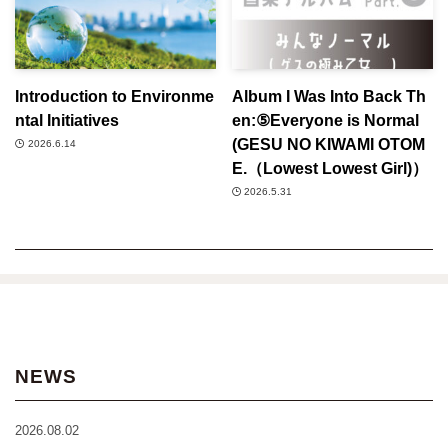
Introduction to Environme
Album I Was Into Back Th
ntal Initiatives
en:⑤Everyone is Normal
(GESU NO KIWAMI OTOM
2026.6.14
E.（Lowest Lowest Girl)）
2026.5.31
NEWS
2026.08.02