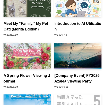
Meet My “Family,” My Pet
Introduction to AI Utilizatio
Cat! (Morita Edition)
n
2026.7.19
2026.7.5
A Spring Flower-Viewing J
[Company Event] FY2026
ournal
Azalea Viewing Party
2026.6.28
2026.6.21