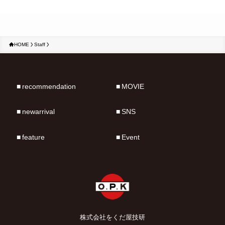
HOME
Staff
recommendation
MOVIE
newarrival
SNS
feature
Event
株式会社をくだ屋技研