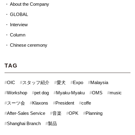
About the Company
GLOBAL
Interview
Column
Chinese ceremony
TAG
#
OIC
#
スタッフ紹介
#
愛犬
#
Expo
#
Malaysia
#
Workshop
#
pet dog
#
Myaku-Myaku
#
OMS
#
music
#
スーツ会
#
Klaxons
#
President
#
coffe
#
After-Sales Service
#
音楽
#
OPK
#
Planning
#
Shanghai Branch
#
製品