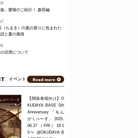
19
族」愛猫のご紹介！ 森田編
12
粽（ちまき）の葉の香りに包まれた
伝説と夏の風情
05
トの活用について
NT
Read more
イベント
【関係者様向け】O
KUDAYA BASE 5th
Anniversary 「をん
がくべーす」 2025.
06.27（FRI）18:1
5〜 @OKUDAYA B