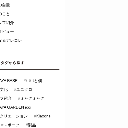
の自慢
のこと
ッフ紹介
タビュー
なるアレコレ
タグから探す
AYA BASE
#
〇〇と僕
文化
#
ユニクロ
フ紹介
#
ミャクミャク
YA GARDEN icoi
クリエーション
#
Klaxons
#
スポーツ
#
製品