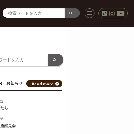
S
Read more
お知らせ
02
供たち
26
と施餓鬼会