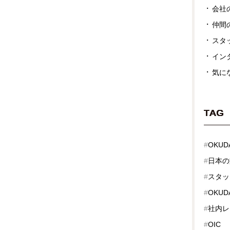
会社
仲間
スタ
イン
気に
TAG
#
OKUD
#
日本の
#
スタッ
#
OKUDA
#
社内レ
#
OIC