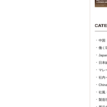
CAT
中国
働く
Japan
日本
マレ
社内
Chin
社風
製造
展示