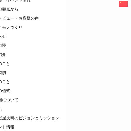
の拠点から
レビュー・お客様の声
とモノづくり
らせ
自慢
紹介
のこと
習慣
のこと
の儀式
国について
ム
だ屋技研のビジョンとミッション
ント情報