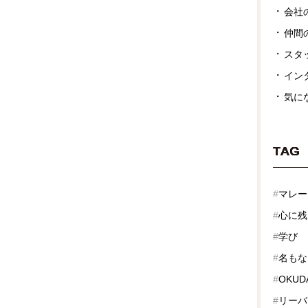
会社
仲間
スタ
イン
気に
TAG
#
マレー
#
心に残
#
学び
#
名もな
#
OKUD
#
リーバ