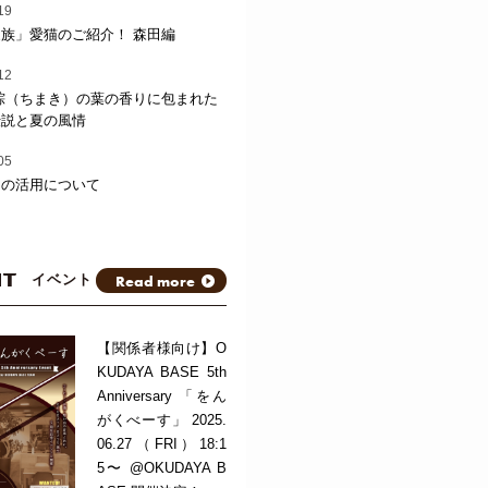
19
族」愛猫のご紹介！ 森田編
12
粽（ちまき）の葉の香りに包まれた
伝説と夏の風情
05
トの活用について
NT
Read more
イベント
【関係者様向け】O
KUDAYA BASE 5th
Anniversary 「をん
がくべーす」 2025.
06.27（FRI）18:1
5〜 @OKUDAYA B