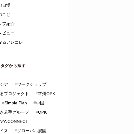
の自慢
のこと
ッフ紹介
タビュー
なるアレコレ
タグから探す
シア
#
ワークショップ
るプロジェクト
#
常州OPK
#
Simple Plan
#
中国
き若手グループ
#
OPK
AYA CONNECT
イス
#
グローバル展開