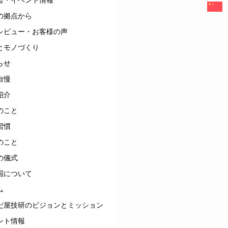
の拠点から
レビュー・お客様の声
とモノづくり
らせ
自慢
紹介
のこと
習慣
のこと
の儀式
国について
ム
だ屋技研のビジョンとミッション
ント情報