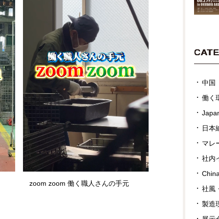
CAT
中国
働く
Japan
日本
マレ
社内
Chin
zoom zoom 働く職人さんの手元
社風
製造
展示