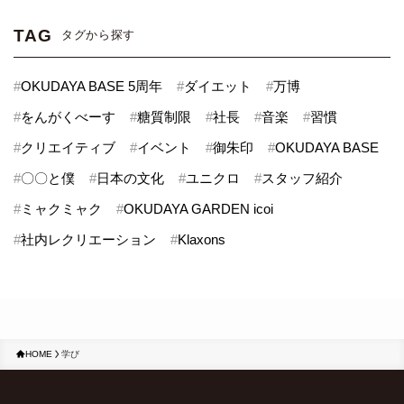
TAG
タグから探す
#
OKUDAYA BASE 5周年
#
ダイエット
#
万博
#
をんがくべーす
#
糖質制限
#
社長
#
音楽
#
習慣
#
クリエイティブ
#
イベント
#
御朱印
#
OKUDAYA BASE
#
〇〇と僕
#
日本の文化
#
ユニクロ
#
スタッフ紹介
#
ミャクミャク
#
OKUDAYA GARDEN icoi
#
社内レクリエーション
#
Klaxons
HOME
学び