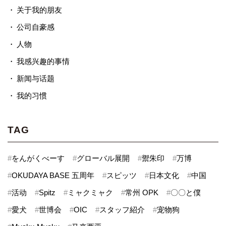
关于我的朋友
公司自豪感
人物
我感兴趣的事情
新闻与话题
我的习惯
TAG
#
をんがくべーす
#
グローバル展開
#
禦朱印
#
万博
#
OKUDAYA BASE 五周年
#
スピッツ
#
日本文化
#
中国
#
活动
#
Spitz
#
ミャクミャク
#
常州 OPK
#
〇〇と僕
#
愛犬
#
世博会
#
OIC
#
スタッフ紹介
#
宠物狗