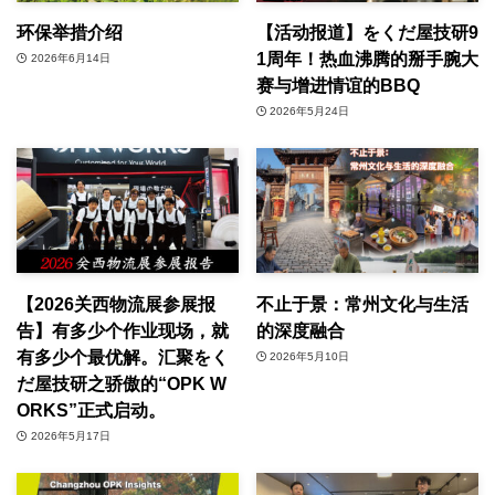
环保举措介绍
【活动报道】をくだ屋技研9
1周年！热血沸腾的掰手腕大
2026年6月14日
赛与增进情谊的BBQ
2026年5月24日
【2026关西物流展参展报
不止于景：常州文化与生活
告】有多少个作业现场，就
的深度融合
有多少个最优解。汇聚をく
2026年5月10日
だ屋技研之骄傲的“OPK W
ORKS”正式启动。
2026年5月17日