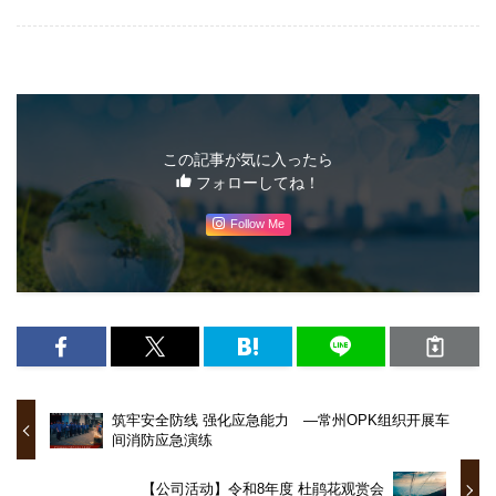
この記事が気に入ったら
フォローしてね！
Follow Me
筑牢安全防线 强化应急能力 —常州OPK组织开展车
间消防应急演练
【公司活动】令和8年度 杜鹃花观赏会