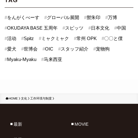
TAG
#
をんがくべーす
#
グローバル展開
#
禦朱印
#
万博
#
OKUDAYA BASE 五周年
#
スピッツ
#
日本文化
#
中国
#
活动
#
Spitz
#
ミャクミャク
#
常州 OPK
#
〇〇と僕
#
愛犬
#
世博会
#
OIC
#
スタッフ紹介
#
宠物狗
#
Myaku-Myaku
#
马来西亚
HOME
文化
工作环境与制度
最新
MOVIE