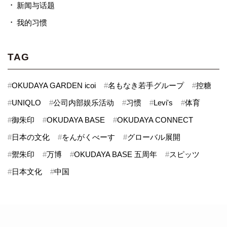
新闻与话题
我的习惯
TAG
#
OKUDAYA GARDEN icoi
#
名もなき若手グループ
#
控糖
#
UNIQLO
#
公司内部娱乐活动
#
习惯
#
Levi's
#
体育
#
御朱印
#
OKUDAYA BASE
#
OKUDAYA CONNECT
#
日本の文化
#
をんがくべーす
#
グローバル展開
#
禦朱印
#
万博
#
OKUDAYA BASE 五周年
#
スピッツ
#
日本文化
#
中国