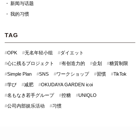
新闻与话题
我的习惯
TAG
#
OPK
#
无名年轻小组
#
ダイエット
#
心に残るプロジェクト
#
有创造力的
#
企划
#
糖質制限
#
Simple Plan
#
SNS
#
ワークショップ
#
習慣
#
TikTok
#
学び
#
减肥
#
OKUDAYA GARDEN icoi
#
名もなき若手グループ
#
控糖
#
UNIQLO
#
公司内部娱乐活动
#
习惯