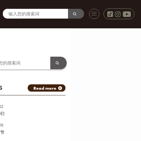
S
Read more
02
子们
26
渡节