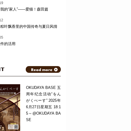
19
我的“家人”——爱猫！森田篇
12
：粽叶飘香里的中国传奇与夏日风情
05
软件的活用
NT
Read more
OKUDAYA BASE 五
周年纪念活动“をん
がくべーす” 2025年
6月27日星期五 18:1
5～@OKUDAYA BA
SE