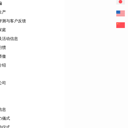
編
生产
评测与客户反馈
家庭
及活动信息
习惯
骄傲
介绍
公司
信息
の儀式
的仪式