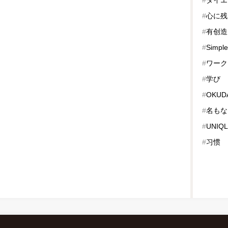
#
心に残
#
有创造
#
Simple
#
ワーク
#
学び
#
OKUDA
#
名もな
#
UNIQ
#
习惯