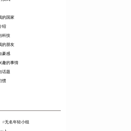
我的国家
介绍
与科技
我的朋友
自豪感
兴趣的事情
与话题
习惯
#
无名年轻小组
ット