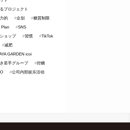
るプロジェクト
力的
#
企划
#
糖質制限
 Plan
#
SNS
ショップ
#
習慣
#
TikTok
#
减肥
YA GARDEN icoi
き若手グループ
#
控糖
LO
#
公司内部娱乐活动