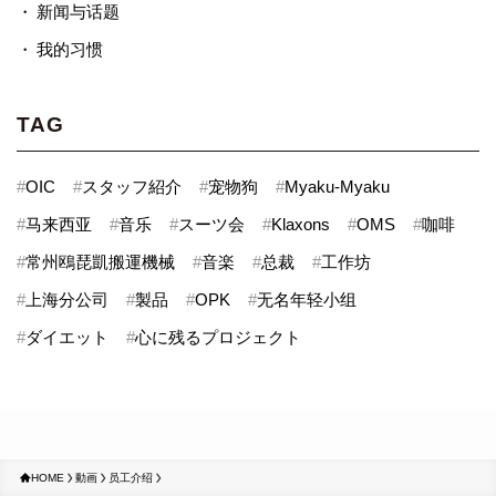
新闻与话题
我的习惯
TAG
#
OIC
#
スタッフ紹介
#
宠物狗
#
Myaku-Myaku
#
马来西亚
#
音乐
#
スーツ会
#
Klaxons
#
OMS
#
咖啡
#
常州鴎琵凱搬運機械
#
音楽
#
总裁
#
工作坊
#
上海分公司
#
製品
#
OPK
#
无名年轻小组
#
ダイエット
#
心に残るプロジェクト
HOME
動画
员工介绍