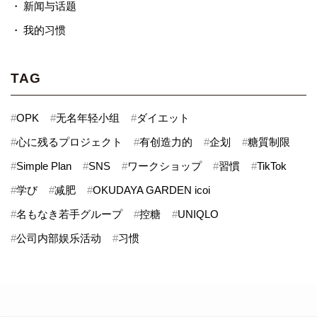
新闻与话题
我的习惯
TAG
#
OPK
#
无名年轻小组
#
ダイエット
#
心に残るプロジェクト
#
有创造力的
#
企划
#
糖質制限
#
Simple Plan
#
SNS
#
ワークショップ
#
習慣
#
TikTok
#
学び
#
减肥
#
OKUDAYA GARDEN icoi
#
名もなき若手グループ
#
控糖
#
UNIQLO
#
公司内部娱乐活动
#
习惯