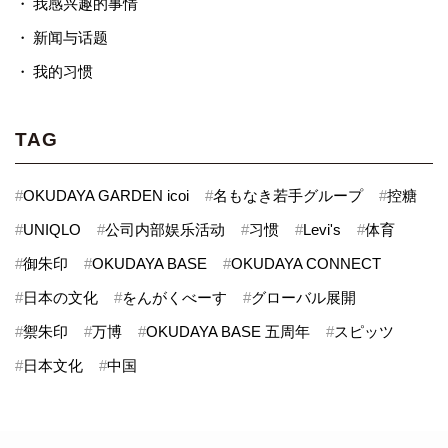
我感兴趣的事情
新闻与话题
我的习惯
TAG
#
OKUDAYA GARDEN icoi
#
名もなき若手グループ
#
控糖
#
UNIQLO
#
公司内部娱乐活动
#
习惯
#
Levi's
#
体育
#
御朱印
#
OKUDAYA BASE
#
OKUDAYA CONNECT
#
日本の文化
#
をんがくべーす
#
グローバル展開
#
禦朱印
#
万博
#
OKUDAYA BASE 五周年
#
スピッツ
#
日本文化
#
中国