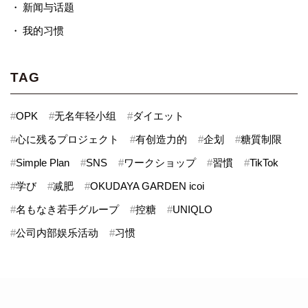
新闻与话题
我的习惯
TAG
#
OPK
#
无名年轻小组
#
ダイエット
#
心に残るプロジェクト
#
有创造力的
#
企划
#
糖質制限
#
Simple Plan
#
SNS
#
ワークショップ
#
習慣
#
TikTok
#
学び
#
减肥
#
OKUDAYA GARDEN icoi
#
名もなき若手グループ
#
控糖
#
UNIQLO
#
公司内部娱乐活动
#
习惯