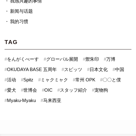
我感兴趣的事情
新闻与话题
我的习惯
TAG
#
をんがくべーす
#
グローバル展開
#
禦朱印
#
万博
#
OKUDAYA BASE 五周年
#
スピッツ
#
日本文化
#
中国
#
活动
#
Spitz
#
ミャクミャク
#
常州 OPK
#
〇〇と僕
#
愛犬
#
世博会
#
OIC
#
スタッフ紹介
#
宠物狗
#
Myaku-Myaku
#
马来西亚