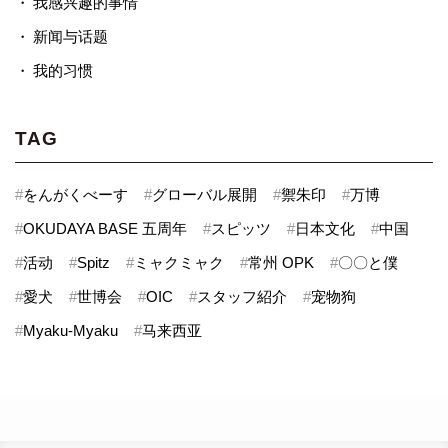
我感兴趣的事情
新闻与话题
我的习惯
TAG
#
をんがくべーす
#
グローバル展開
#
禦朱印
#
万博
#
OKUDAYA BASE 五周年
#
スピッツ
#
日本文化
#
中国
#
活动
#
Spitz
#
ミャクミャク
#
常州 OPK
#
〇〇と僕
#
愛犬
#
世博会
#
OIC
#
スタッフ紹介
#
宠物狗
#
Myaku-Myaku
#
马来西亚