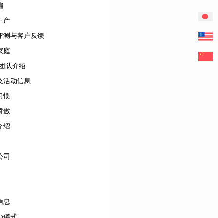
編
生产
评测与客户反馈
家庭
/团队介绍
及活动信息
习惯
骄傲
介绍
公司
信息
の儀式