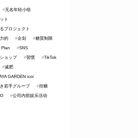
#
无名年轻小组
ット
るプロジェクト
力的
#
企划
#
糖質制限
 Plan
#
SNS
ショップ
#
習慣
#
TikTok
#
减肥
YA GARDEN icoi
き若手グループ
#
控糖
LO
#
公司内部娱乐活动