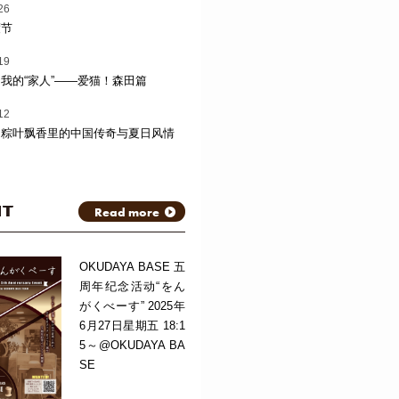
26
渡节
19
我的“家人”——爱猫！森田篇
12
：粽叶飘香里的中国传奇与夏日风情
NT
Read more
OKUDAYA BASE 五
周年纪念活动“をん
がくべーす” 2025年
6月27日星期五 18:1
5～@OKUDAYA BA
SE