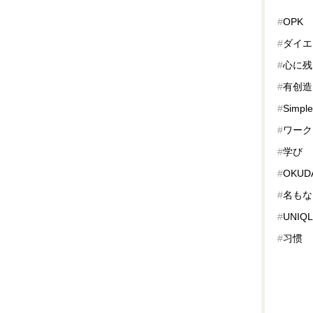
#
OPK
#
ダイエ
#
心に残
#
有创造
#
Simple
#
ワーク
#
学び
#
OKUDA
#
名もな
#
UNIQ
#
习惯