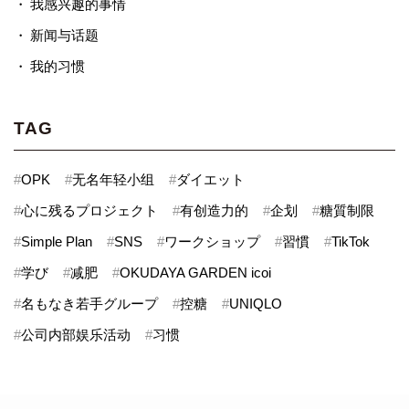
我感兴趣的事情
新闻与话题
我的习惯
TAG
#
OPK
#
无名年轻小组
#
ダイエット
#
心に残るプロジェクト
#
有创造力的
#
企划
#
糖質制限
#
Simple Plan
#
SNS
#
ワークショップ
#
習慣
#
TikTok
#
学び
#
减肥
#
OKUDAYA GARDEN icoi
#
名もなき若手グループ
#
控糖
#
UNIQLO
#
公司内部娱乐活动
#
习惯