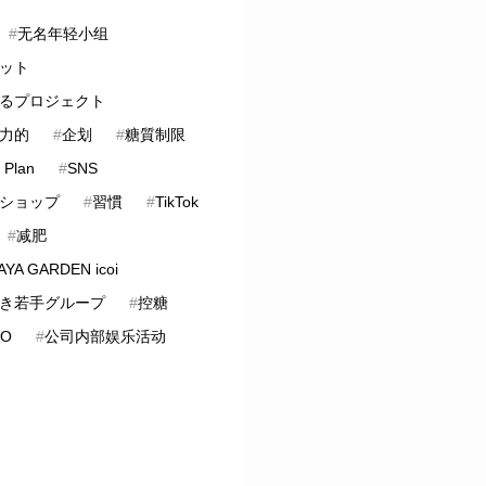
#
无名年轻小组
ット
るプロジェクト
力的
#
企划
#
糖質制限
 Plan
#
SNS
ショップ
#
習慣
#
TikTok
#
减肥
YA GARDEN icoi
き若手グループ
#
控糖
LO
#
公司内部娱乐活动