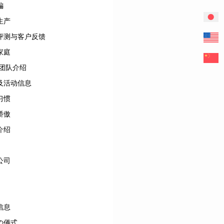
編
生产
评测与客户反馈
家庭
/团队介绍
及活动信息
习惯
骄傲
介绍
公司
信息
の儀式