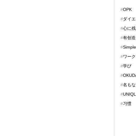
#
OPK
#
ダイエ
#
心に残
#
有创造
#
Simple
#
ワーク
#
学び
#
OKUDA
#
名もな
#
UNIQ
#
习惯