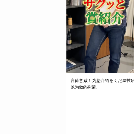
言简意赅！为您介绍をくだ屋技
以为傲的殊荣。