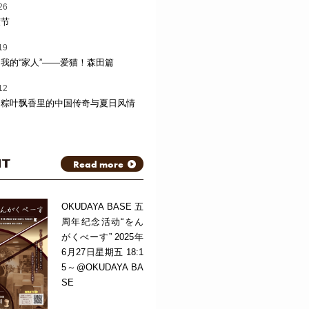
26
渡节
19
我的“家人”——爱猫！森田篇
12
：粽叶飘香里的中国传奇与夏日风情
NT
Read more
OKUDAYA BASE 五
周年纪念活动“をん
がくべーす” 2025年
6月27日星期五 18:1
5～@OKUDAYA BA
SE