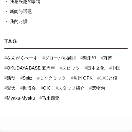
我感兴趣的事情
新闻与话题
我的习惯
TAG
#
をんがくべーす
#
グローバル展開
#
禦朱印
#
万博
#
OKUDAYA BASE 五周年
#
スピッツ
#
日本文化
#
中国
#
活动
#
Spitz
#
ミャクミャク
#
常州 OPK
#
〇〇と僕
#
愛犬
#
世博会
#
OIC
#
スタッフ紹介
#
宠物狗
#
Myaku-Myaku
#
马来西亚