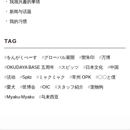
我感兴趣的事情
新闻与话题
我的习惯
TAG
#
をんがくべーす
#
グローバル展開
#
禦朱印
#
万博
#
OKUDAYA BASE 五周年
#
スピッツ
#
日本文化
#
中国
#
活动
#
Spitz
#
ミャクミャク
#
常州 OPK
#
〇〇と僕
#
愛犬
#
世博会
#
OIC
#
スタッフ紹介
#
宠物狗
#
Myaku-Myaku
#
马来西亚