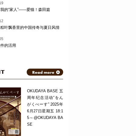
19
我的“家人”——爱猫！森田篇
12
：粽叶飘香里的中国传奇与夏日风情
05
软件的活用
NT
Read more
OKUDAYA BASE 五
周年纪念活动“をん
がくべーす” 2025年
6月27日星期五 18:1
5～@OKUDAYA BA
SE