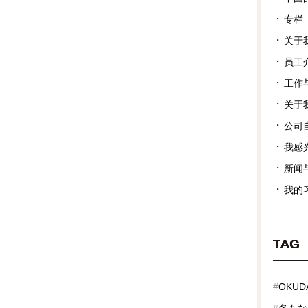
专栏
关于
员工
工作
关于
公司
我感
新闻
我的
TAG
#
OKUDA
#
名もな