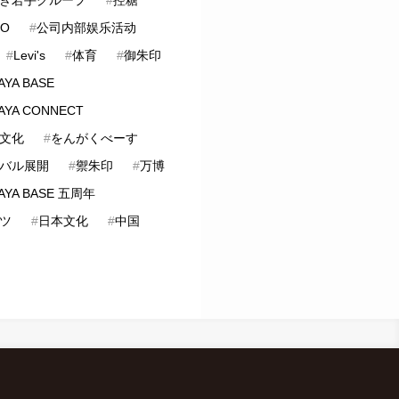
LO
#
公司内部娱乐活动
#
Levi's
#
体育
#
御朱印
AYA BASE
AYA CONNECT
文化
#
をんがくべーす
バル展開
#
禦朱印
#
万博
AYA BASE 五周年
ツ
#
日本文化
#
中国