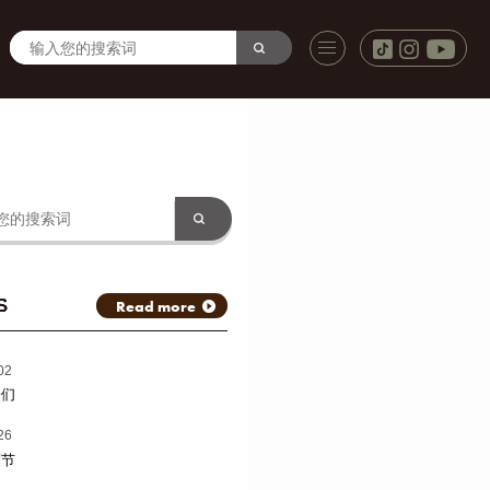
S
Read more
02
子们
26
渡节