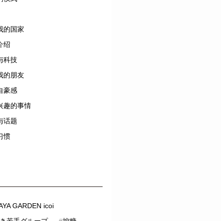
我的国家
介绍
与科技
我的朋友
自豪感
兴趣的事情
与话题
习惯
YA GARDEN icoi
き若手グループ
#
控糖