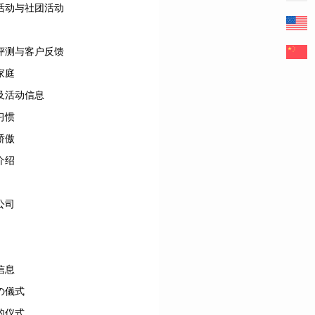
活动与社团活动
评测与客户反馈
家庭
及活动信息
习惯
骄傲
介绍
公司
信息
の儀式
的仪式