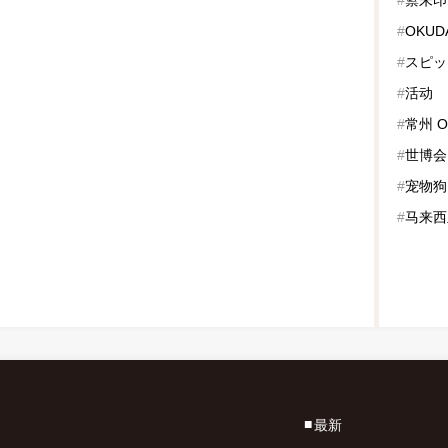
#
OKUD
#
スピッ
#
活动
#
常州 O
#
世博会
#
宠物狗
#
马来西
最新