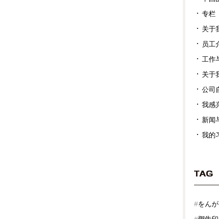
专栏
关于
员工
工作
关于
公司
我感
新闻
我的
TAG
#
をんが
#
禦朱印