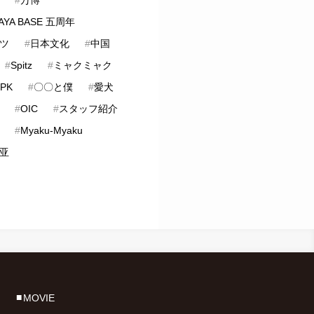
AYA BASE 五周年
ツ
#
日本文化
#
中国
#
Spitz
#
ミャクミャク
PK
#
〇〇と僕
#
愛犬
#
OIC
#
スタッフ紹介
#
Myaku-Myaku
亚
MOVIE