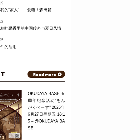
19
我的“家人”——爱猫！森田篇
12
：粽叶飘香里的中国传奇与夏日风情
05
软件的活用
NT
Read more
OKUDAYA BASE 五
周年纪念活动“をん
がくべーす” 2025年
6月27日星期五 18:1
5～@OKUDAYA BA
SE