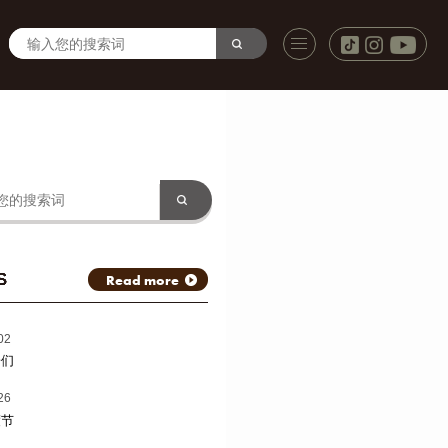
S
Read more
02
子们
26
渡节