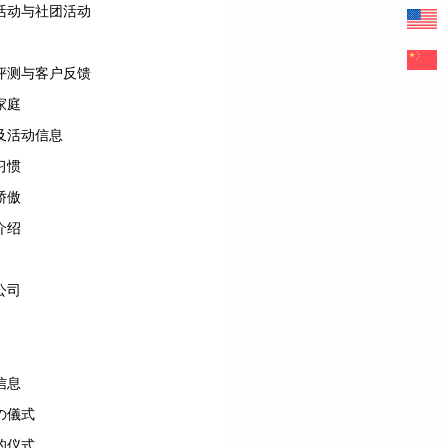
活动与社团活动
评测与客户反馈
家庭
及活动信息
习惯
骄傲
介绍
公司
信息
の儀式
的仪式