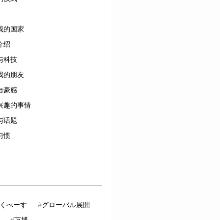
我的国家
介绍
与科技
我的朋友
自豪感
兴趣的事情
与话题
习惯
くべーす
#
グローバル展開
#
万博