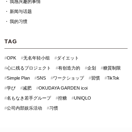
我感兴趣的事情
新闻与话题
我的习惯
TAG
#
OPK
#
无名年轻小组
#
ダイエット
#
心に残るプロジェクト
#
有创造力的
#
企划
#
糖質制限
#
Simple Plan
#
SNS
#
ワークショップ
#
習慣
#
TikTok
#
学び
#
减肥
#
OKUDAYA GARDEN icoi
#
名もなき若手グループ
#
控糖
#
UNIQLO
#
公司内部娱乐活动
#
习惯