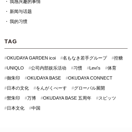
我感兴趣的事情
新闻与话题
我的习惯
TAG
#
OKUDAYA GARDEN icoi
#
名もなき若手グループ
#
控糖
#
UNIQLO
#
公司内部娱乐活动
#
习惯
#
Levi's
#
体育
#
御朱印
#
OKUDAYA BASE
#
OKUDAYA CONNECT
#
日本の文化
#
をんがくべーす
#
グローバル展開
#
禦朱印
#
万博
#
OKUDAYA BASE 五周年
#
スピッツ
#
日本文化
#
中国