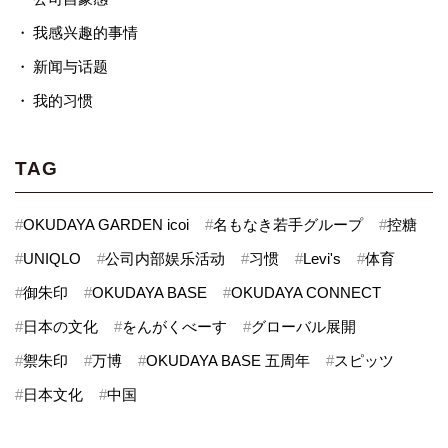
我感兴趣的事情
新闻与话题
我的习惯
TAG
#
OKUDAYA GARDEN icoi
#
名もなき若手グループ
#
控糖
#
UNIQLO
#
公司内部娱乐活动
#
习惯
#
Levi's
#
体育
#
御朱印
#
OKUDAYA BASE
#
OKUDAYA CONNECT
#
日本の文化
#
をんがくべーす
#
グローバル展開
#
禦朱印
#
万博
#
OKUDAYA BASE 五周年
#
スピッツ
#
日本文化
#
中国