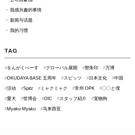
我感兴趣的事情
新闻与话题
我的习惯
TAG
#
をんがくべーす
#
グローバル展開
#
禦朱印
#
万博
#
OKUDAYA BASE 五周年
#
スピッツ
#
日本文化
#
中国
#
活动
#
Spitz
#
ミャクミャク
#
常州 OPK
#
〇〇と僕
#
愛犬
#
世博会
#
OIC
#
スタッフ紹介
#
宠物狗
#
Myaku-Myaku
#
马来西亚