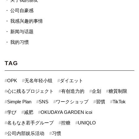
公司自豪感
我感兴趣的事情
新闻与话题
我的习惯
TAG
#
OPK
#
无名年轻小组
#
ダイエット
#
心に残るプロジェクト
#
有创造力的
#
企划
#
糖質制限
#
Simple Plan
#
SNS
#
ワークショップ
#
習慣
#
TikTok
#
学び
#
减肥
#
OKUDAYA GARDEN icoi
#
名もなき若手グループ
#
控糖
#
UNIQLO
#
公司内部娱乐活动
#
习惯