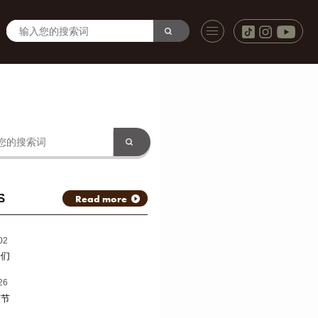
S
Read more
02
子们
26
渡节