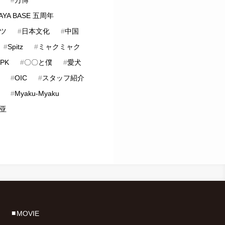
AYA BASE 五周年
ツ
#
日本文化
#
中国
#
Spitz
#
ミャクミャク
PK
#
〇〇と僕
#
愛犬
#
OIC
#
スタッフ紹介
#
Myaku-Myaku
亚
MOVIE