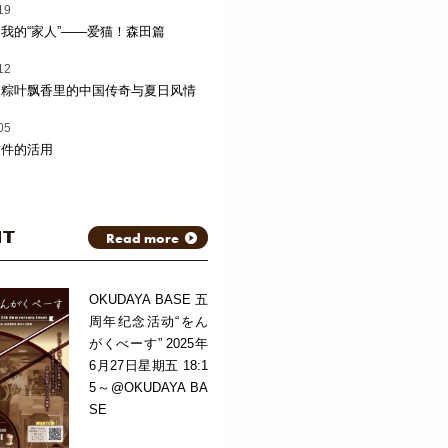
19
我的“家人”——爱猫！森田篇
12
：粽叶飘香里的中国传奇与夏日风情
05
软件的活用
NT
Read more
OKUDAYA BASE 五
周年纪念活动“をん
がくべーす” 2025年
6月27日星期五 18:1
5～@OKUDAYA BA
SE