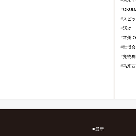
#
OKUD
#
スピッ
#
活动
#
常州 O
#
世博会
#
宠物狗
#
马来西
最新