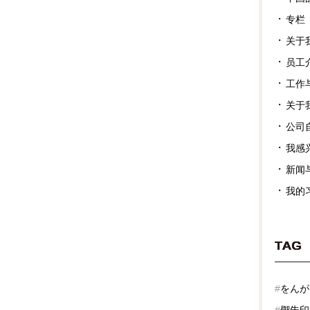
专栏
关于
员工
工作
关于
公司
我感
新闻
我的
TAG
#
をんが
#
禦朱印