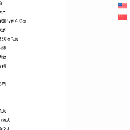
編
生产
评测与客户反馈
家庭
及活动信息
习惯
骄傲
介绍
公司
信息
の儀式
的仪式