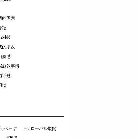
我的国家
介绍
与科技
我的朋友
自豪感
兴趣的事情
与话题
习惯
くべーす
#
グローバル展開
#
万博