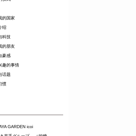
我的国家
介绍
与科技
我的朋友
自豪感
兴趣的事情
与话题
习惯
YA GARDEN icoi
き若手グループ
#
控糖