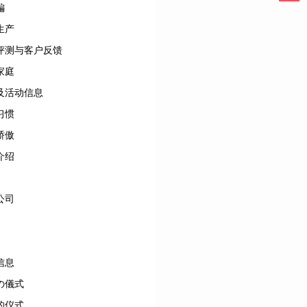
編
生产
评测与客户反馈
家庭
及活动信息
习惯
骄傲
介绍
公司
信息
の儀式
的仪式