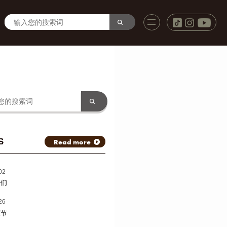
S
Read more
02
子们
26
渡节