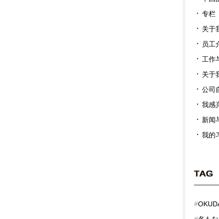
专栏
关于
员工
工作
关于
公司
我感
新闻
我的
TAG
#
OKUDA
#
名もな