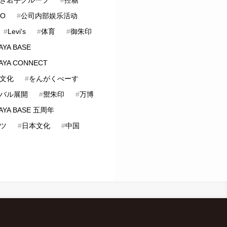
LO
#
公司内部娱乐活动
#
Levi's
#
体育
#
御朱印
AYA BASE
AYA CONNECT
文化
#
をんがくべーす
バル展開
#
禦朱印
#
万博
AYA BASE 五周年
ツ
#
日本文化
#
中国