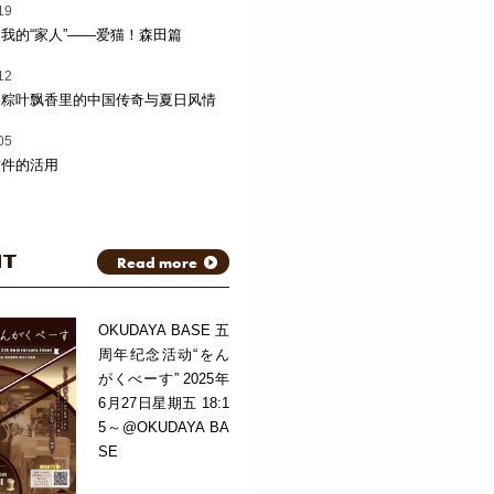
19
我的“家人”——爱猫！森田篇
12
：粽叶飘香里的中国传奇与夏日风情
05
软件的活用
NT
Read more
OKUDAYA BASE 五
周年纪念活动“をん
がくべーす” 2025年
6月27日星期五 18:1
5～@OKUDAYA BA
SE