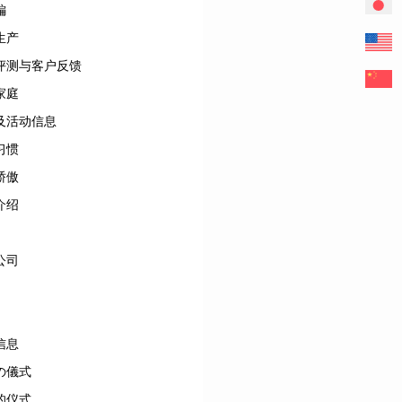
編
生产
评测与客户反馈
家庭
及活动信息
习惯
骄傲
介绍
公司
信息
の儀式
的仪式