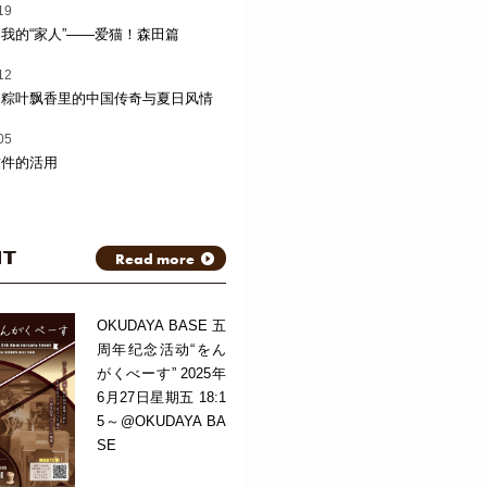
19
我的“家人”——爱猫！森田篇
12
：粽叶飘香里的中国传奇与夏日风情
05
软件的活用
NT
Read more
OKUDAYA BASE 五
周年纪念活动“をん
がくべーす” 2025年
6月27日星期五 18:1
5～@OKUDAYA BA
SE