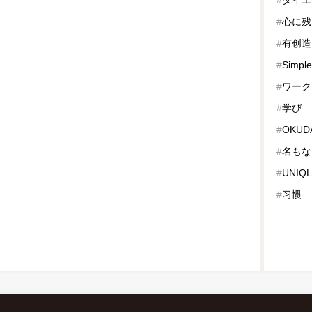
#
心に残
#
有创造
#
Simple
#
ワーク
#
学び
#
OKUDA
#
名もな
#
UNIQ
#
习惯