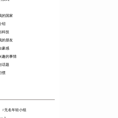
我的国家
介绍
与科技
我的朋友
自豪感
兴趣的事情
与话题
习惯
#
无名年轻小组
ット