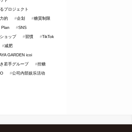
るプロジェクト
力的
#
企划
#
糖質制限
 Plan
#
SNS
ショップ
#
習慣
#
TikTok
#
减肥
YA GARDEN icoi
き若手グループ
#
控糖
LO
#
公司内部娱乐活动