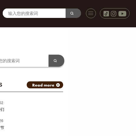
S
Read more
02
子们
26
渡节