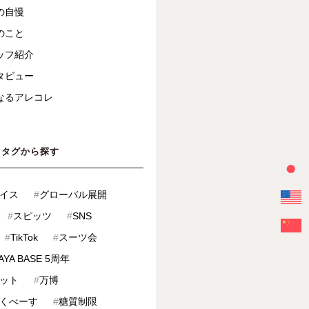
の自慢
のこと
ッフ紹介
タビュー
なるアレコレ
タグから探す
イス
#
グローバル展開
#
スピッツ
#
SNS
#
TikTok
#
スーツ会
AYA BASE 5周年
ット
#
万博
くべーす
#
糖質制限