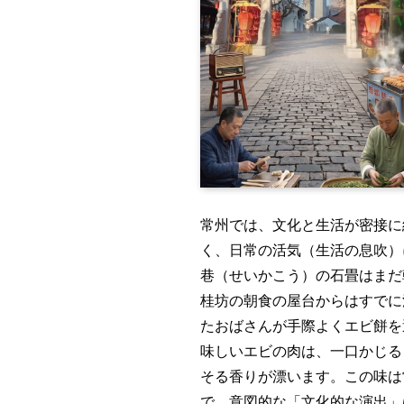
常州では、文化と生活が密接に
く、日常の活気（生活の息吹）
巷（せいかこう）の石畳はまだ
桂坊の朝食の屋台からはすでに
たおばさんが手際よくエビ餅を
味しいエビの肉は、一口かじる
そる香りが漂います。この味は
で、意図的な「文化的な演出」