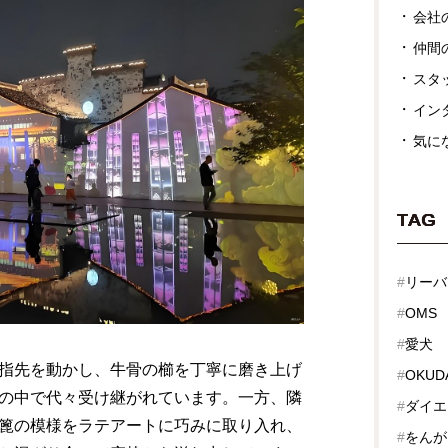
会社
仲間
スタ
イン
気に
TAG
#
リーバ
#
OMS
#
愛犬
指先を動かし、牛骨の櫛を丁寧に磨き上げ
#
OKUD
の中で代々受け継がれています。一方、隣
#
ダイエ
篦の模様をラテアートに巧みに取り入れ、
#
をんが