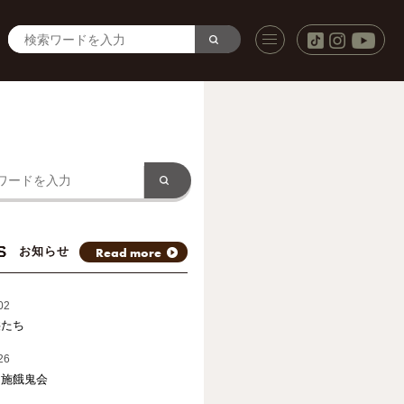
S
Read more
お知らせ
02
供たち
26
と施餓鬼会