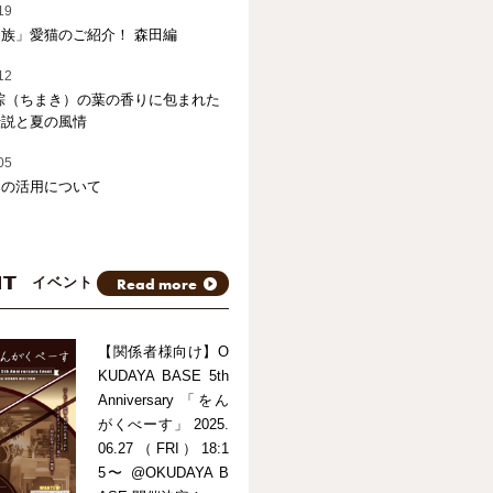
19
族」愛猫のご紹介！ 森田編
12
粽（ちまき）の葉の香りに包まれた
伝説と夏の風情
05
トの活用について
NT
Read more
イベント
【関係者様向け】O
KUDAYA BASE 5th
Anniversary 「をん
がくべーす」 2025.
06.27（FRI）18:1
5〜 @OKUDAYA B