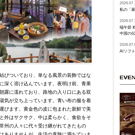
2026.07.
私の「家
2026.07.
端午節 
中国の
2026.07.
AIソフ
結びついており、単なる風景の装飾ではな
EVE
に深く溶け込んでいます。夜明け前、青果
朝露に濡れており、路地の入り口にある双
湯気が立ち上っています。青い布の服を着
運びます。黄金色の皮に包まれた新鮮で美
と外はサクサク、中は柔らかく、食欲をそ
常州の人々に代々受け継がれてきたもの
はありませんが、生活の真髄に満ちていま