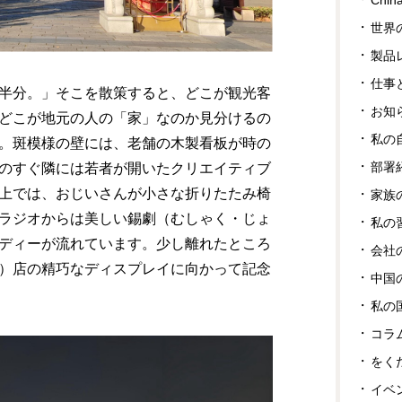
世界
製品
仕事
半分。」そこを散策すると、どこが観光客
お知
どこが地元の人の「家」なのか見分けるの
私の
。斑模様の壁には、老舗の木製看板が時の
部署
のすぐ隣には若者が開いたクリエイティブ
上では、おじいさんが小さな折りたたみ椅
家族
ラジオからは美しい錫劇（むしゃく・じょ
私の
ディーが流れています。少し離れたところ
会社
）店の精巧なディスプレイに向かって記念
中国
私の
コラ
をく
イベ