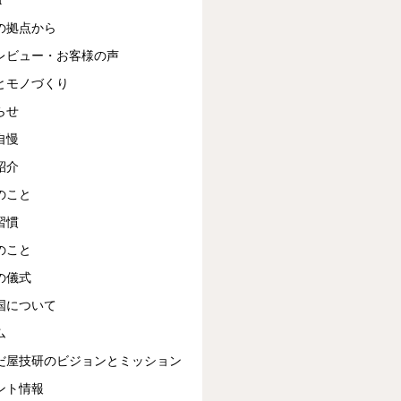
の拠点から
レビュー・お客様の声
とモノづくり
らせ
自慢
紹介
のこと
習慣
のこと
の儀式
国について
ム
だ屋技研のビジョンとミッション
ント情報