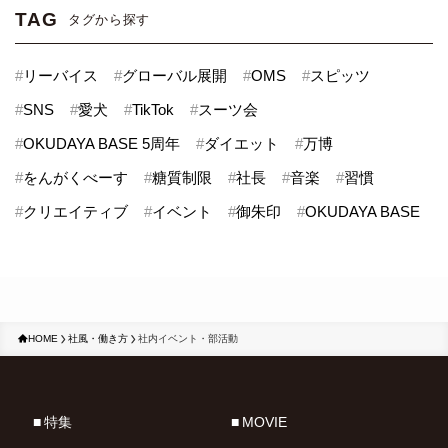
TAG
タグから探す
#
リーバイス
#
グローバル展開
#
OMS
#
スピッツ
#
SNS
#
愛犬
#
TikTok
#
スーツ会
#
OKUDAYA BASE 5周年
#
ダイエット
#
万博
#
をんがくべーす
#
糖質制限
#
社長
#
音楽
#
習慣
#
クリエイティブ
#
イベント
#
御朱印
#
OKUDAYA BASE
HOME
社風・働き方
社内イベント・部活動
特集
MOVIE