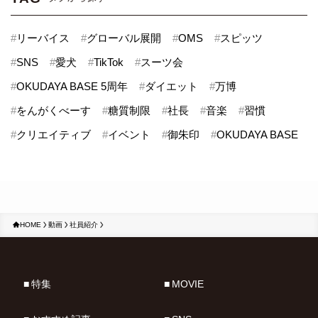
#
リーバイス
#
グローバル展開
#
OMS
#
スピッツ
#
SNS
#
愛犬
#
TikTok
#
スーツ会
#
OKUDAYA BASE 5周年
#
ダイエット
#
万博
#
をんがくべーす
#
糖質制限
#
社長
#
音楽
#
習慣
#
クリエイティブ
#
イベント
#
御朱印
#
OKUDAYA BASE
HOME
動画
社員紹介
特集
MOVIE