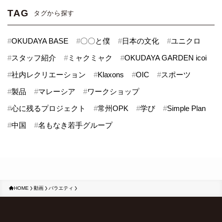
TAG
タグから探す
#
OKUDAYA BASE
#
〇〇と僕
#
日本の文化
#
ユニクロ
#
スタッフ紹介
#
ミャクミャク
#
OKUDAYA GARDEN icoi
#
社内レクリエーション
#
Klaxons
#
OIC
#
スポーツ
#
製品
#
マレーシア
#
ワークショップ
#
心に残るプロジェクト
#
常州OPK
#
学び
#
Simple Plan
#
中国
#
名もなき若手グループ
HOME
動画
バラエティ