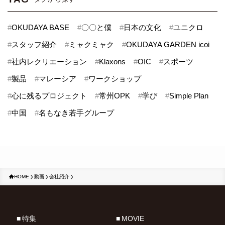
#
OKUDAYA BASE
#
〇〇と僕
#
日本の文化
#
ユニクロ
#
スタッフ紹介
#
ミャクミャク
#
OKUDAYA GARDEN icoi
#
社内レクリエーション
#
Klaxons
#
OIC
#
スポーツ
#
製品
#
マレーシア
#
ワークショップ
#
心に残るプロジェクト
#
常州OPK
#
学び
#
Simple Plan
#
中国
#
名もなき若手グループ
HOME
動画
会社紹介
特集
MOVIE