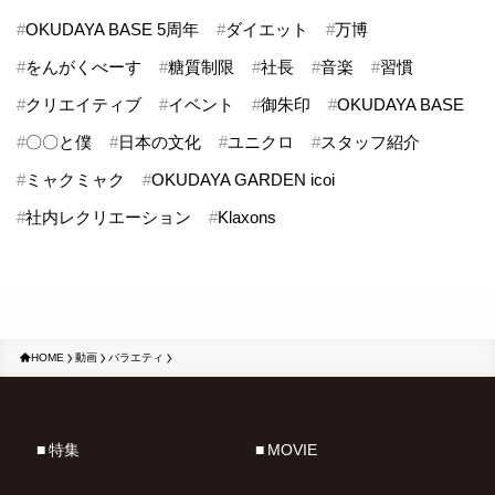
#
OKUDAYA BASE 5周年
#
ダイエット
#
万博
#
をんがくべーす
#
糖質制限
#
社長
#
音楽
#
習慣
#
クリエイティブ
#
イベント
#
御朱印
#
OKUDAYA BASE
#
〇〇と僕
#
日本の文化
#
ユニクロ
#
スタッフ紹介
#
ミャクミャク
#
OKUDAYA GARDEN icoi
#
社内レクリエーション
#
Klaxons
HOME
動画
バラエティ
特集
MOVIE