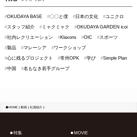
#
OKUDAYA BASE
#
〇〇と僕
#
日本の文化
#
ユニクロ
#
スタッフ紹介
#
ミャクミャク
#
OKUDAYA GARDEN icoi
#
社内レクリエーション
#
Klaxons
#
OIC
#
スポーツ
#
製品
#
マレーシア
#
ワークショップ
#
心に残るプロジェクト
#
常州OPK
#
学び
#
Simple Plan
#
中国
#
名もなき若手グループ
HOME
動画
社員紹介
特集
MOVIE