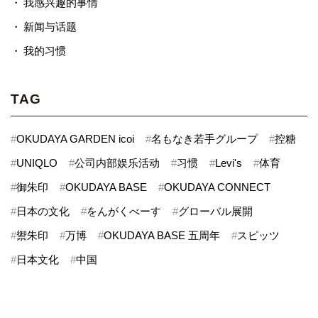
我感兴趣的事情
新闻与话题
我的习惯
TAG
#
OKUDAYA GARDEN icoi
#
名もなき若手グループ
#
控糖
#
UNIQLO
#
公司内部娱乐活动
#
习惯
#
Levi's
#
体育
#
御朱印
#
OKUDAYA BASE
#
OKUDAYA CONNECT
#
日本の文化
#
をんがくべーす
#
グローバル展開
#
禦朱印
#
万博
#
OKUDAYA BASE 五周年
#
スピッツ
#
日本文化
#
中国