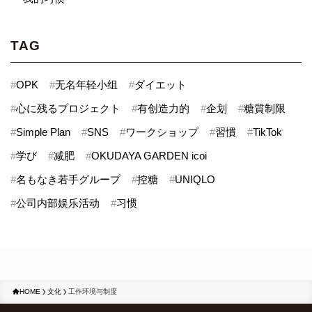
TAG
#
OPK
#
无名年轻小组
#
ダイエット
#
心に残るプロジェクト
#
有创造力的
#
企划
#
糖質制限
#
Simple Plan
#
SNS
#
ワークショップ
#
習慣
#
TikTok
#
学び
#
减肥
#
OKUDAYA GARDEN icoi
#
名もなき若手グループ
#
控糖
#
UNIQLO
#
公司内部娱乐活动
#
习惯
HOME
文化
工作环境与制度