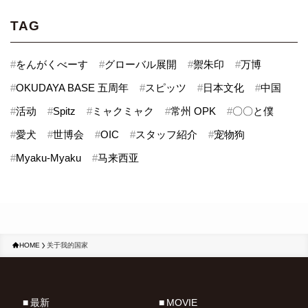
TAG
#
をんがくべーす
#
グローバル展開
#
禦朱印
#
万博
#
OKUDAYA BASE 五周年
#
スピッツ
#
日本文化
#
中国
#
活动
#
Spitz
#
ミャクミャク
#
常州 OPK
#
〇〇と僕
#
愛犬
#
世博会
#
OIC
#
スタッフ紹介
#
宠物狗
#
Myaku-Myaku
#
马来西亚
HOME
关于我的国家
最新
MOVIE