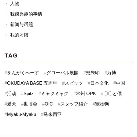
人物
我感兴趣的事情
新闻与话题
我的习惯
TAG
#
をんがくべーす
#
グローバル展開
#
禦朱印
#
万博
#
OKUDAYA BASE 五周年
#
スピッツ
#
日本文化
#
中国
#
活动
#
Spitz
#
ミャクミャク
#
常州 OPK
#
〇〇と僕
#
愛犬
#
世博会
#
OIC
#
スタッフ紹介
#
宠物狗
#
Myaku-Myaku
#
马来西亚