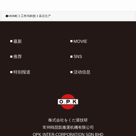
HOME
工作与科技
幕后生产
最新
MOVIE
推荐
SNS
特别报道
活动信息
株式会社をくだ屋技研
常州鴎琵凱搬運机機有限公司
OPK INTER-CORPORATION SDN BHD