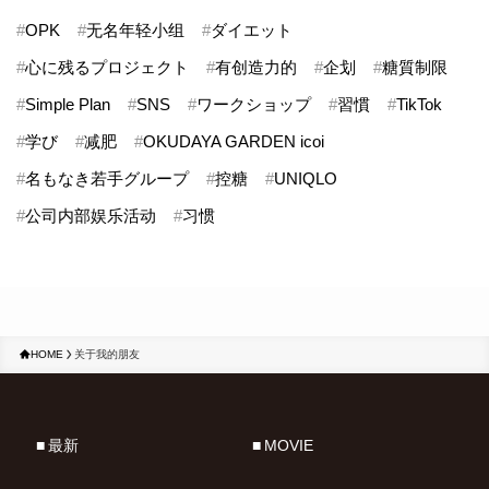
#
OPK
#
无名年轻小组
#
ダイエット
#
心に残るプロジェクト
#
有创造力的
#
企划
#
糖質制限
#
Simple Plan
#
SNS
#
ワークショップ
#
習慣
#
TikTok
#
学び
#
减肥
#
OKUDAYA GARDEN icoi
#
名もなき若手グループ
#
控糖
#
UNIQLO
#
公司内部娱乐活动
#
习惯
HOME
关于我的朋友
最新
MOVIE