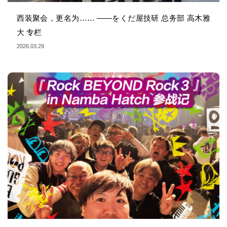
西装聚会，更名为…… ——をくだ屋技研 总务部 高木雅
大 专栏
2026.03.29