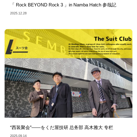
「 Rock BEYOND Rock 3 」in Namba Hatch 参哉記
2025.12.28
“西装聚会”——をくだ屋技研 总务部 高木雅大 专栏
2025.09.14