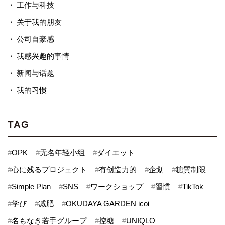
工作与科技
关于我的朋友
公司自豪感
我感兴趣的事情
新闻与话题
我的习惯
TAG
#
OPK
#
无名年轻小组
#
ダイエット
#
心に残るプロジェクト
#
有创造力的
#
企划
#
糖質制限
#
Simple Plan
#
SNS
#
ワークショップ
#
習慣
#
TikTok
#
学び
#
减肥
#
OKUDAYA GARDEN icoi
#
名もなき若手グループ
#
控糖
#
UNIQLO