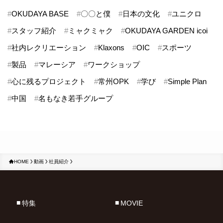
#
OKUDAYA BASE
#
〇〇と僕
#
日本の文化
#
ユニクロ
#
スタッフ紹介
#
ミャクミャク
#
OKUDAYA GARDEN icoi
#
社内レクリエーション
#
Klaxons
#
OIC
#
スポーツ
#
製品
#
マレーシア
#
ワークショップ
#
心に残るプロジェクト
#
常州OPK
#
学び
#
Simple Plan
#
中国
#
名もなき若手グループ
HOME
動画
社員紹介
特集
MOVIE