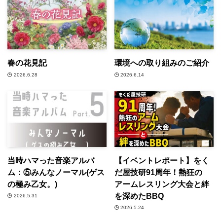
春の花見記
環境への取り組みのご紹介
2026.6.28
2026.6.14
当時ハマった音楽アルバ
【イベントレポート】をく
ム：⑤みんなノーマル(ゲス
だ屋技研91周年！熱狂の
の極み乙女。)
アームレスリング大会と絆
を深めたBBQ
2026.5.31
2026.5.24