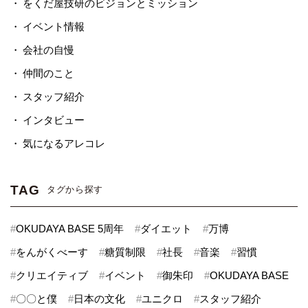
をくだ屋技研のビジョンとミッション
イベント情報
会社の自慢
仲間のこと
スタッフ紹介
インタビュー
気になるアレコレ
TAG
タグから探す
#
OKUDAYA BASE 5周年
#
ダイエット
#
万博
#
をんがくべーす
#
糖質制限
#
社長
#
音楽
#
習慣
#
クリエイティブ
#
イベント
#
御朱印
#
OKUDAYA BASE
#
〇〇と僕
#
日本の文化
#
ユニクロ
#
スタッフ紹介