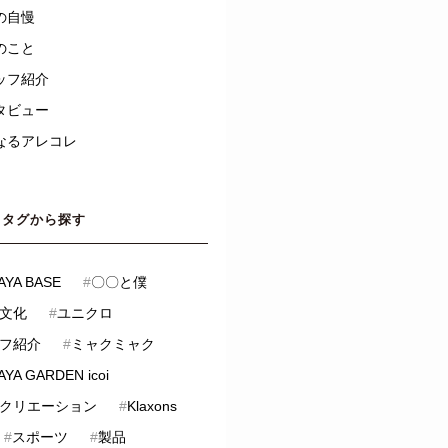
の自慢
のこと
ッフ紹介
タビュー
なるアレコレ
タグから探す
AYA BASE
#
〇〇と僕
文化
#
ユニクロ
フ紹介
#
ミャクミャク
YA GARDEN icoi
クリエーション
#
Klaxons
#
スポーツ
#
製品