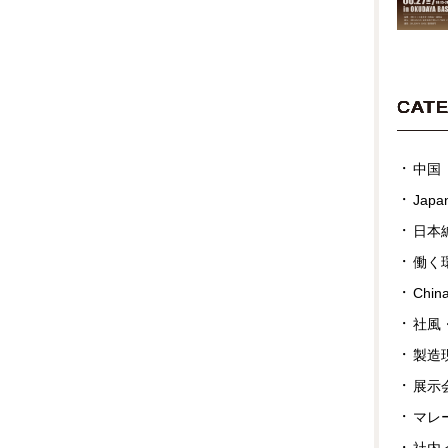
CAT
中国
Japan
日本
働く
Chin
社風
製造
展示
マレ
社内