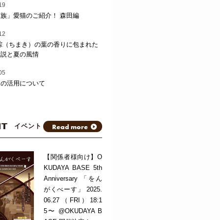
19
族」愛猫のご紹介！ 森田編
12
粽（ちまき）の葉の香りに包まれた
伝説と夏の風情
05
トの活用について
NT
Read more
イベント
【関係者様向け】O
KUDAYA BASE 5th
Anniversary 「をん
がくべーす」 2025.
06.27（FRI）18:1
5〜 @OKUDAYA B