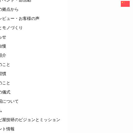
の拠点から
レビュー・お客様の声
とモノづくり
らせ
自慢
紹介
のこと
習慣
のこと
の儀式
国について
ム
だ屋技研のビジョンとミッション
ント情報