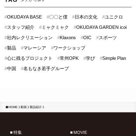
#
OKUDAYA BASE
#
〇〇と僕
#
日本の文化
#
ユニクロ
#
スタッフ紹介
#
ミャクミャク
#
OKUDAYA GARDEN icoi
#
社内レクリエーション
#
Klaxons
#
OIC
#
スポーツ
#
製品
#
マレーシア
#
ワークショップ
#
心に残るプロジェクト
#
常州OPK
#
学び
#
Simple Plan
#
中国
#
名もなき若手グループ
HOME
動画
製品紹介
特集
MOVIE