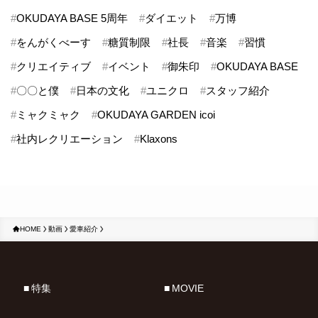
#
OKUDAYA BASE 5周年
#
ダイエット
#
万博
#
をんがくべーす
#
糖質制限
#
社長
#
音楽
#
習慣
#
クリエイティブ
#
イベント
#
御朱印
#
OKUDAYA BASE
#
〇〇と僕
#
日本の文化
#
ユニクロ
#
スタッフ紹介
#
ミャクミャク
#
OKUDAYA GARDEN icoi
#
社内レクリエーション
#
Klaxons
HOME
動画
愛車紹介
特集
MOVIE