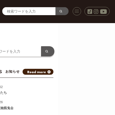
S
Read more
お知らせ
02
供たち
26
と施餓鬼会