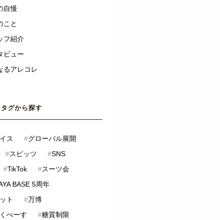
の自慢
のこと
ッフ紹介
タビュー
なるアレコレ
タグから探す
イス
#
グローバル展開
#
スピッツ
#
SNS
#
TikTok
#
スーツ会
AYA BASE 5周年
ット
#
万博
くべーす
#
糖質制限