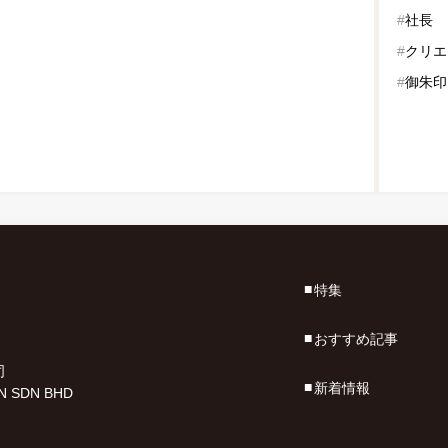
#
社長
#
クリエ
#
御朱印
特集
おすすめ記事
司
新着情報
N SDN BHD