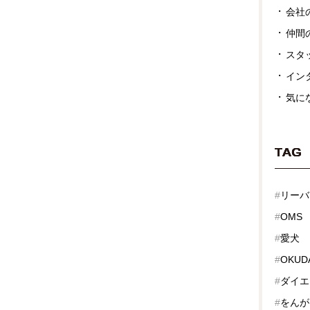
会社
仲間
スタ
イン
気に
TAG
#
リーバ
#
OMS
#
愛犬
#
OKUD
#
ダイエ
#
をんが