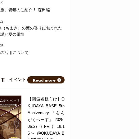
19
族」愛猫のご紹介！ 森田編
12
粽（ちまき）の葉の香りに包まれた
伝説と夏の風情
05
トの活用について
NT
Read more
イベント
【関係者様向け】O
KUDAYA BASE 5th
Anniversary 「をん
がくべーす」 2025.
06.27（FRI）18:1
5〜 @OKUDAYA B