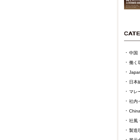
CAT
中国
働く
Japan
日本
マレ
社内
Chin
社風
製造
展示