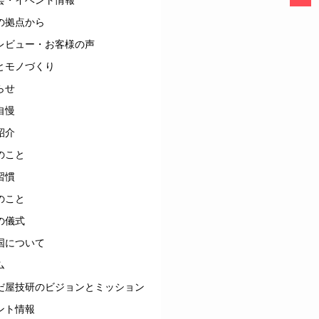
の拠点から
レビュー・お客様の声
とモノづくり
らせ
自慢
紹介
のこと
習慣
のこと
の儀式
国について
ム
だ屋技研のビジョンとミッション
ント情報