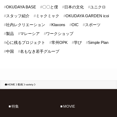
#
OKUDAYA BASE
#
〇〇と僕
#
日本の文化
#
ユニクロ
#
スタッフ紹介
#
ミャクミャク
#
OKUDAYA GARDEN icoi
#
社内レクリエーション
#
Klaxons
#
OIC
#
スポーツ
#
製品
#
マレーシア
#
ワークショップ
#
心に残るプロジェクト
#
常州OPK
#
学び
#
Simple Plan
#
中国
#
名もなき若手グループ
HOME
動画
variety
特集
MOVIE